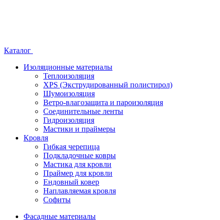
Каталог
Изоляционные материалы
Теплоизоляция
XPS (Экструдированный полистирол)
Шумоизоляция
Ветро-влагозащита и пароизоляция
Соединительные ленты
Гидроизоляция
Мастики и праймеры
Кровля
Гибкая черепица
Подкладочные ковры
Мастика для кровли
Праймер для кровли
Ендовный ковер
Наплавляемая кровля
Софиты
Фасадные материалы