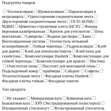
Подгруппа товаров
Теплоизоляция
Шумоизоляция
Пароизоляция и
ветрозащита
Односторонняя соединительная лента
Двухсторонняя соединительная лента
ОСП-3(OSB)
МДВП
Цементно-стружечная плита (ЦСП)
Фанера
березовая калиброванная
Крепеж для утеплителя
Пена
монтажная
Саморезы
Водные растворы
Бани
Вентиляционная система
Геотекстиль нетканый
иглопробивной
Гибкая черепица
Гидроизоляция
Клей
для дерева
Клей для пенополистирола
Клей-пена для
газобетона
Комплектующие Hauberk
Комплектующие для
гибкой черепицы
Комплектующие для кровли
Мастики
Очистители пены
Пистолет для монтажной пены
Подкладочный ковер
праймеры
Сайдинг
Софиты
Уплотнительная лента
Фасадная плитка Hauberk
Фасадная плитка гибкая
Фасадные панели
Тип продукта
Не указано
Минеральная вата
Каменная вата
Базальтовая вата
XPS (Экструдированный полистирол)
Изоляционный стеклохолст
Фольгированный утеплитель