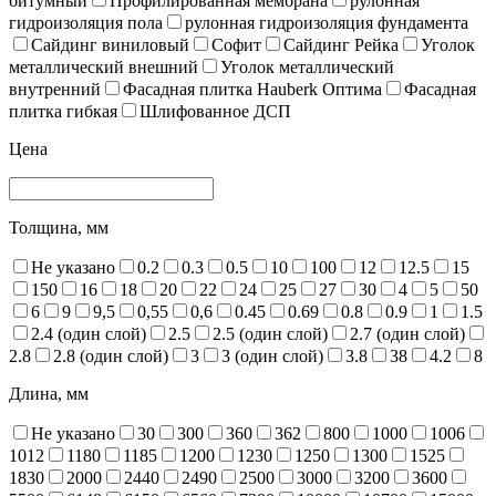
битумный
Профилированная мембрана
рулонная
гидроизоляция пола
рулонная гидроизоляция фундамента
Сайдинг виниловый
Софит
Сайдинг Рейка
Уголок
металлический внешний
Уголок металлический
внутренний
Фасадная плитка Hauberk Оптима
Фасадная
плитка гибкая
Шлифованное ДСП
Цена
Толщина, мм
Не указано
0.2
0.3
0.5
10
100
12
12.5
15
150
16
18
20
22
24
25
27
30
4
5
50
6
9
9,5
0,55
0,6
0.45
0.69
0.8
0.9
1
1.5
2.4 (один слой)
2.5
2.5 (один слой)
2.7 (один слой)
2.8
2.8 (один слой)
3
3 (один слой)
3.8
38
4.2
8
Длина, мм
Не указано
30
300
360
362
800
1000
1006
1012
1180
1185
1200
1230
1250
1300
1525
1830
2000
2440
2490
2500
3000
3200
3600