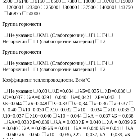
5500
6148
6150
6560
7380
10000
10700
15000
20000
23300
25000
30000
37500
40000
43750
46875
50000
Группа горючести
Не указано
KM1 (Слабогорючие)
Г1
Г4
Негорючий
Г1 (слабогорючий материал)
Г2
Группа горючести
Не указано
KM1 (Слабогорючие)
Г1
Г4
Негорючий
Г1 (слабогорючий материал)
Г2
Коэффициент теплопроводности, Вт/м°С
Не указано
0,03
λD=0.034
λБ=0,035
λD=0.036
λD=0.037
λA=0.039
0.040
λ=0,042
λБ=0.043
λБ=0.044
λБ=0.048
λ=0.33
λ=0,34
λ=0.36
λ=0.37
λ=0.40
λ10=0.030
λ10=0.032
λ10 = 0.034
λ10=0.035
λ10=0.037
λ10=0.040
λ10 = 0.044
λА = 0.037 λБ = 0.038
λА=0,038 λБ=0,039
λA = 0.038 λБ = 0.040
λА = 0.039 λБ
= 0.040
λА = 0.039 λБ = 0.041
λА = 0.040 λБ = 0.041
λА
= 0.040 λБ = 0.042
λ10 = 0,036; λ25 = 0,037; λА = 0,039; λБ =