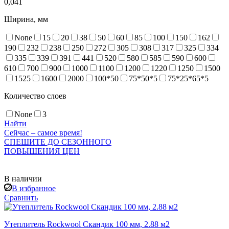
0,041
Ширина, мм
None
15
20
38
50
60
85
100
150
162
190
232
238
250
272
305
308
317
325
334
335
339
391
441
520
580
585
590
600
610
700
900
1000
1100
1200
1220
1250
1500
1525
1600
2000
100*50
75*50*5
75*25*65*5
Количество слоев
None
3
Найти
Сейчас – самое время!
СПЕШИТЕ ДО СЕЗОННОГО
ПОВЫШЕНИЯ ЦЕН
В наличии
В избранное
Сравнить
Утеплитель Rockwool Скандик 100 мм, 2.88 м2