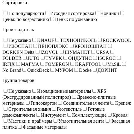
Сортировка
По популярности
Исходная сортировка
Новинки
Цены: по возрастанию
Цены: по убыванию
Производитель
Не указано
KNAUF
ТЕХНОНИКОЛЬ
ROCKWOOL
ИЗОСПАН
ПЕНОПЛЭКС
КРОНОШПАН
DORKEN Delta
IZOVOL
ШУМАНЕТ
URSA
FOLDER
JUTO
TYVEK
ОНДУТИС
ISOROC
IRFIX
МАГМА
FOMERON
KRAFTOOL
Mr.SiL
No Brand
QuickDeck
МУРОМ
Döcke
ДОРНИТ
Группа товаров
Не указано
Изоляционные материалы
XPS
(Экструдированный полистирол)
Древесно-плитные
материалы
Гипсокартон
Соединительная лента
Крепеж
Строительная химия
Геотекстиль
Готовые
домокомплекты
Инструмент
Комплектующие
Кровля
Мастики и праймеры
Уплотнительная лента
Фасадная
плитка
Фасадные материалы