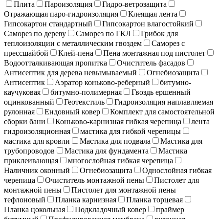
Плита
Пароизоляция
Гидро-ветрозащита
Отражающая паро-гидроизоляция
Клеящая лента
Гипсокартон стандартный
Гипсокартон влагостойкий
Саморез по дереву
Саморез по ГКЛ
Грибок для
теплоизоляции с металлическим гвоздем
Саморез с
прессшайбой
Клей-пена
Пена монтажная под пистолет
Водоотталкивающая пропитка
Очиститель фасадов
Антисептик для дерева невымываемый
Огнебиозащита
Антисептик
Аэратор коньково-реберный
битумно-
каучуковая
битумно-полимерная
Гвоздь ершенный
оцинкованный
Геотекстиль
Гидроизоляция наплавляемая
рулонная
Ендовный ковер
Комплект для самостоятельной
сборки бани
Коньково-карнизная гибкая черепица
лента
гидроизоляционная
мастика для гибкой черепицы
мастика для кровли
Мастика для подвала
Мастика для
трубопроводов
Мастика для фундамента
Мастика
приклеивающая
многослойная гибкая черепица
Наличник оконный
Огнебиозащита
Однослойная гибкая
черепица
Очиститель монтажной пены
Пистолет для
монтажной пены
Пистолет для монтажной пены
тефлоновый
Планка карнизная
Планка торцевая
Планка цокольная
Подкладочный ковер
праймер