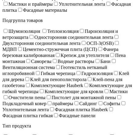
Мастики и праймеры
Уплотнительная лента
Фасадная
плитка
Фасадные материалы
Подгруппа товаров
Шумоизоляция
Теплоизоляция
Пароизоляция и
ветрозащита
Односторонняя соединительная лента
Двухсторонняя соединительная лента
ОСП-3(OSB)
МДВП
Цементно-стружечная плита (ЦСП)
Фанера
березовая калиброванная
Крепеж для утеплителя
Пена
монтажная
Саморезы
Водные растворы
Бани
Вентиляционная система
Геотекстиль нетканый
иглопробивной
Гибкая черепица
Гидроизоляция
Клей
для дерева
Клей для пенополистирола
Клей-пена для
газобетона
Комплектующие Hauberk
Комплектующие для
гибкой черепицы
Комплектующие для кровли
Мастики
Очистители пены
Пистолет для монтажной пены
Подкладочный ковер
праймеры
Сайдинг
Софиты
Уплотнительная лента
Фасадная плитка Hauberk
Фасадная плитка гибкая
Фасадные панели
Тип продукта