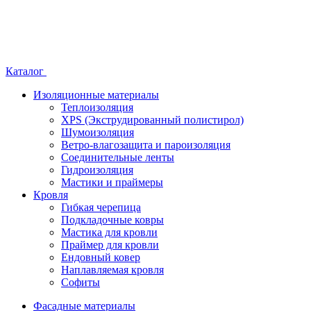
Каталог
Изоляционные материалы
Теплоизоляция
XPS (Экструдированный полистирол)
Шумоизоляция
Ветро-влагозащита и пароизоляция
Соединительные ленты
Гидроизоляция
Мастики и праймеры
Кровля
Гибкая черепица
Подкладочные ковры
Мастика для кровли
Праймер для кровли
Ендовный ковер
Наплавляемая кровля
Софиты
Фасадные материалы