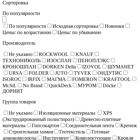
Сортировка
По популярности
По популярности
Исходная сортировка
Новинки
Цены: по возрастанию
Цены: по убыванию
Производитель
Не указано
ROCKWOOL
KNAUF
ТЕХНОНИКОЛЬ
ИЗОСПАН
ПЕНОПЛЭКС
КРОНОШПАН
DORKEN Delta
IZOVOL
ШУМАНЕТ
URSA
FOLDER
JUTO
TYVEK
ОНДУТИС
ISOROC
IRFIX
МАГМА
FOMERON
KRAFTOOL
Mr.SiL
No Brand
QuickDeck
МУРОМ
Döcke
ДОРНИТ
Группа товаров
Не указано
Изоляционные материалы
XPS
(Экструдированный полистирол)
Древесно-плитные
материалы
Гипсокартон
Соединительная лента
Крепеж
Строительная химия
Геотекстиль
Готовые
домокомплекты
Инструмент
Комплектующие
Кровля