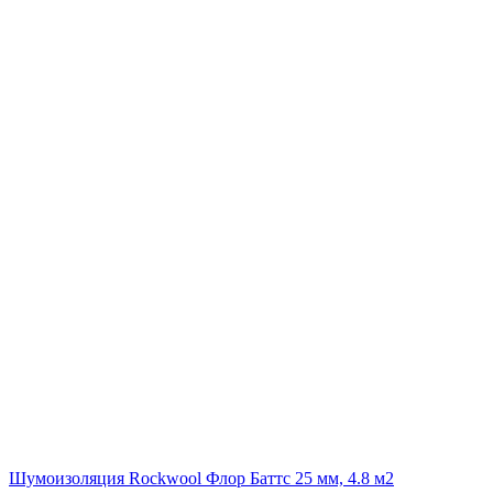
Шумоизоляция Rockwool Флор Баттс 25 мм, 4.8 м2