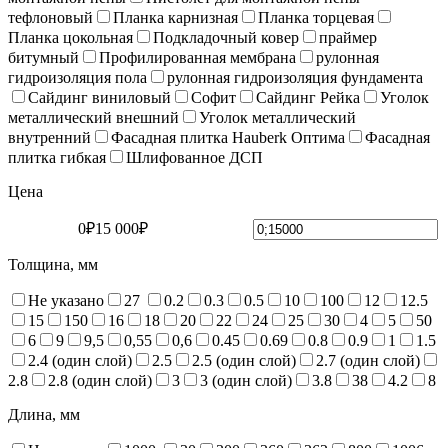
тефлоновый
Планка карнизная
Планка торцевая
Планка цокольная
Подкладочный ковер
праймер
битумный
Профилированная мембрана
рулонная
гидроизоляция пола
рулонная гидроизоляция фундамента
Сайдинг виниловый
Софит
Сайдинг Рейка
Уголок
металлический внешний
Уголок металлический
внутренний
Фасадная плитка Hauberk Оптима
Фасадная
плитка гибкая
Шлифованное ДСП
Цена
0₽
15 000₽
Толщина, мм
Не указано
27
0.2
0.3
0.5
10
100
12
12.5
15
150
16
18
20
22
24
25
30
4
5
50
6
9
9,5
0,55
0,6
0.45
0.69
0.8
0.9
1
1.5
2.4 (один слой)
2.5
2.5 (один слой)
2.7 (один слой)
2.8
2.8 (один слой)
3
3 (один слой)
3.8
38
4.2
8
Длина, мм