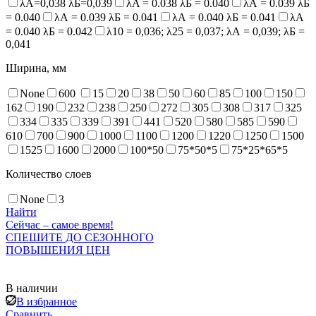
λА=0,038 λБ=0,039
λA = 0.038 λБ = 0.040
λА = 0.039 λБ
= 0.040
λА = 0.039 λБ = 0.041
λА = 0.040 λБ = 0.041
λА
= 0.040 λБ = 0.042
λ10 = 0,036; λ25 = 0,037; λА = 0,039; λБ =
0,041
Ширина, мм
None
600
15
20
38
50
60
85
100
150
162
190
232
238
250
272
305
308
317
325
334
335
339
391
441
520
580
585
590
610
700
900
1000
1100
1200
1220
1250
1500
1525
1600
2000
100*50
75*50*5
75*25*65*5
Количество слоев
None
3
Найти
Сейчас – самое время!
СПЕШИТЕ ДО СЕЗОННОГО
ПОВЫШЕНИЯ ЦЕН
В наличии
В избранное
Сравнить