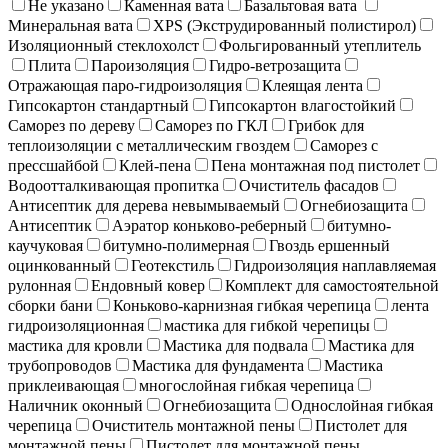
Не указано
Каменная вата
Базальтовая вата
Минеральная вата
XPS (Экструдированный полистирол)
Изоляционный стеклохолст
Фольгированный утеплитель
Плита
Пароизоляция
Гидро-ветрозащита
Отражающая паро-гидроизоляция
Клеящая лента
Гипсокартон стандартный
Гипсокартон влагостойкий
Саморез по дереву
Саморез по ГКЛ
Грибок для
теплоизоляции с металлическим гвоздем
Саморез с
прессшайбой
Клей-пена
Пена монтажная под пистолет
Водоотталкивающая пропитка
Очиститель фасадов
Антисептик для дерева невымываемый
Огнебиозащита
Антисептик
Аэратор коньково-реберный
битумно-
каучуковая
битумно-полимерная
Гвоздь ершенный
оцинкованный
Геотекстиль
Гидроизоляция наплавляемая
рулонная
Ендовный ковер
Комплект для самостоятельной
сборки бани
Коньково-карнизная гибкая черепица
лента
гидроизоляционная
мастика для гибкой черепицы
мастика для кровли
Мастика для подвала
Мастика для
трубопроводов
Мастика для фундамента
Мастика
приклеивающая
многослойная гибкая черепица
Наличник оконный
Огнебиозащита
Однослойная гибкая
черепица
Очиститель монтажной пены
Пистолет для
монтажной пены
Пистолет для монтажной пены