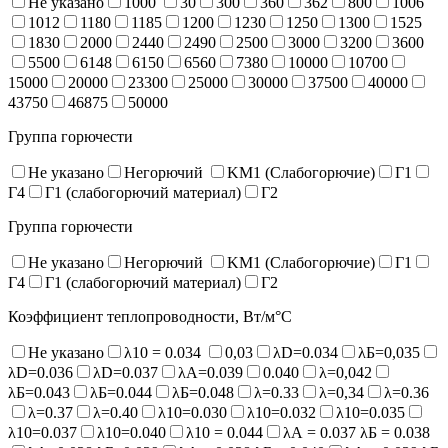
Не указано
1000
30
300
360
362
800
1006
1012
1180
1185
1200
1230
1250
1300
1525
1830
2000
2440
2490
2500
3000
3200
3600
5500
6148
6150
6560
7380
10000
10700
15000
20000
23300
25000
30000
37500
40000
43750
46875
50000
Группа горючести
Не указано
Негорючий
KM1 (Слабогорючие)
Г1
Г4
Г1 (слабогорючий материал)
Г2
Группа горючести
Не указано
Негорючий
KM1 (Слабогорючие)
Г1
Г4
Г1 (слабогорючий материал)
Г2
Коэффициент теплопроводности, Вт/м°С
Не указано
λ10 = 0.034
0,03
λD=0.034
λБ=0,035
λD=0.036
λD=0.037
λA=0.039
0.040
λ=0,042
λБ=0.043
λБ=0.044
λБ=0.048
λ=0.33
λ=0,34
λ=0.36
λ=0.37
λ=0.40
λ10=0.030
λ10=0.032
λ10=0.035
λ10=0.037
λ10=0.040
λ10 = 0.044
λА = 0.037 λБ = 0.038