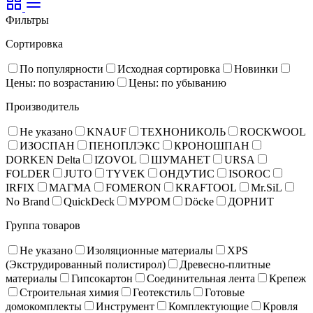
Фильтры
Сортировка
По популярности
Исходная сортировка
Новинки
Цены: по возрастанию
Цены: по убыванию
Производитель
Не указано
KNAUF
ТЕХНОНИКОЛЬ
ROCKWOOL
ИЗОСПАН
ПЕНОПЛЭКС
КРОНОШПАН
DORKEN Delta
IZOVOL
ШУМАНЕТ
URSA
FOLDER
JUTO
TYVEK
ОНДУТИС
ISOROC
IRFIX
МАГМА
FOMERON
KRAFTOOL
Mr.SiL
No Brand
QuickDeck
МУРОМ
Döcke
ДОРНИТ
Группа товаров
Не указано
Изоляционные материалы
XPS
(Экструдированный полистирол)
Древесно-плитные
материалы
Гипсокартон
Соединительная лента
Крепеж
Строительная химия
Геотекстиль
Готовые
домокомплекты
Инструмент
Комплектующие
Кровля