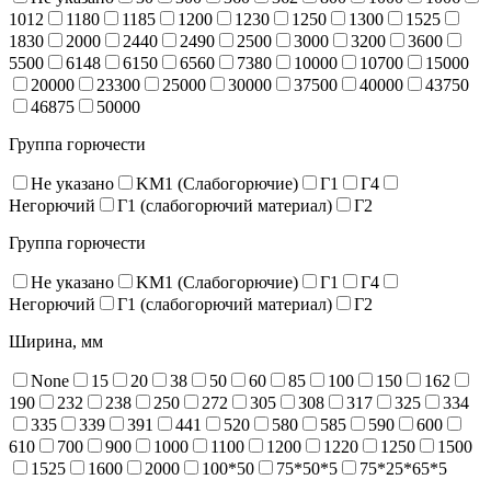
1012
1180
1185
1200
1230
1250
1300
1525
1830
2000
2440
2490
2500
3000
3200
3600
5500
6148
6150
6560
7380
10000
10700
15000
20000
23300
25000
30000
37500
40000
43750
46875
50000
Группа горючести
Не указано
KM1 (Слабогорючие)
Г1
Г4
Негорючий
Г1 (слабогорючий материал)
Г2
Группа горючести
Не указано
KM1 (Слабогорючие)
Г1
Г4
Негорючий
Г1 (слабогорючий материал)
Г2
Ширина, мм
None
15
20
38
50
60
85
100
150
162
190
232
238
250
272
305
308
317
325
334
335
339
391
441
520
580
585
590
600
610
700
900
1000
1100
1200
1220
1250
1500
1525
1600
2000
100*50
75*50*5
75*25*65*5