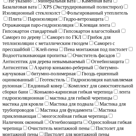
Не указано
Минеральная вата
Каменная вата
Базальтовая вата
XPS (Экструдированный полистирол)
Изоляционный стеклохолст
Фольгированный утеплитель
Плита
Пароизоляция
Гидро-ветрозащита
Отражающая паро-гидроизоляция
Клеящая лента
Гипсокартон стандартный
Гипсокартон влагостойкий
Саморез по дереву
Саморез по ГКЛ
Грибок для
теплоизоляции с металлическим гвоздем
Саморез с
прессшайбой
Клей-пена
Пена монтажная под пистолет
Водоотталкивающая пропитка
Очиститель фасадов
Антисептик для дерева невымываемый
Огнебиозащита
Антисептик
Аэратор коньково-реберный
битумно-
каучуковая
битумно-полимерная
Гвоздь ершенный
оцинкованный
Геотекстиль
Гидроизоляция наплавляемая
рулонная
Ендовный ковер
Комплект для самостоятельной
сборки бани
Коньково-карнизная гибкая черепица
лента
гидроизоляционная
мастика для гибкой черепицы
мастика для кровли
Мастика для подвала
Мастика для
трубопроводов
Мастика для фундамента
Мастика
приклеивающая
многослойная гибкая черепица
Наличник оконный
Огнебиозащита
Однослойная гибкая
черепица
Очиститель монтажной пены
Пистолет для
монтажной пены
Пистолет для монтажной пены