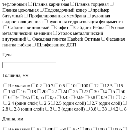
тефлоновый
Планка карнизная
Планка торцевая
Планка цокольная
Подкладочный ковер
праймер
битумный
Профилированная мембрана
рулонная
гидроизоляция пола
рулонная гидроизоляция фундамента
Сайдинг виниловый
Софит
Сайдинг Рейка
Уголок
металлический внешний
Уголок металлический
внутренний
Фасадная плитка Hauberk Оптима
Фасадная
плитка гибкая
Шлифованное ДСП
Цена
Толщина, мм
Не указано
0.2
0.3
0.5
10
100
12
12.5
15
150
16
18
20
22
24
25
27
30
4
5
50
6
9
9,5
0,55
0,6
0.45
0.69
0.8
0.9
1
1.5
2.4 (один слой)
2.5
2.5 (один слой)
2.7 (один слой)
2.8
2.8 (один слой)
3
3 (один слой)
3.8
38
4.2
8
Длина, мм
Не указано
30
300
360
362
800
1000
1006