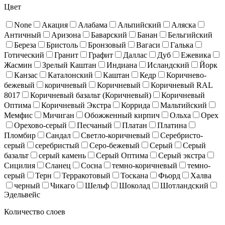
Цвет
None
Акация
Алабама
Альпийский
Аляска
Античный
Аризона
Баварский
Банан
Бельгийский
Береза
Бристоль
Бронзовый
Вагаси
Галька
Готический
Гранит
Графит
Даллас
Дуб
Ежевика
Жасмин
Зрелый Каштан
Индиана
Исландский
Йорк
Канзас
Каталонский
Каштан
Кедр
Коричнево-
бежевый
коричневый
Коричневый
Коричневый RAL
8017
Коричневый базальт (Коричневый)
Коричневый
Оптима
Коричневый Экстра
Коррида
Мальтийский
Мемфис
Мичиган
Обожженный кирпич
Ольха
Орех
Орехово-серый
Песчаный
Платан
Платина
Пломбир
Сандал
Светло-коричневый
Серебристо-
серый
серебристый
Серо-бежевый
Серый
Серый
базальт
серый камень
Серый Оптима
Серый экстра
Сицилия
Сланец
Сосна
темно-коричневый
темно-
серый
Терн
Терракотовый
Тоскана
Фьорд
Халва
черный
Чикаго
Шельф
Шоколад
Шотландский
Эдельвейс
Количество слоев