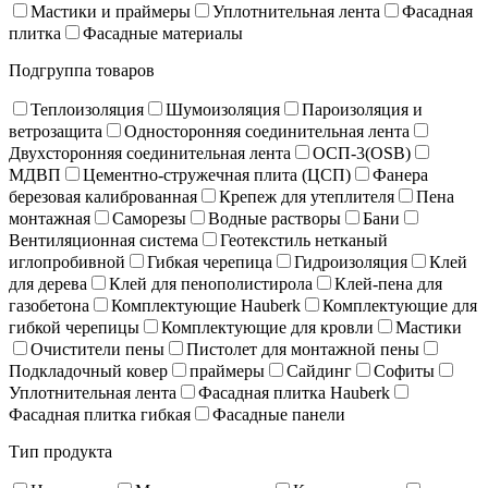
Мастики и праймеры
Уплотнительная лента
Фасадная
плитка
Фасадные материалы
Подгруппа товаров
Теплоизоляция
Шумоизоляция
Пароизоляция и
ветрозащита
Односторонняя соединительная лента
Двухсторонняя соединительная лента
ОСП-3(OSB)
МДВП
Цементно-стружечная плита (ЦСП)
Фанера
березовая калиброванная
Крепеж для утеплителя
Пена
монтажная
Саморезы
Водные растворы
Бани
Вентиляционная система
Геотекстиль нетканый
иглопробивной
Гибкая черепица
Гидроизоляция
Клей
для дерева
Клей для пенополистирола
Клей-пена для
газобетона
Комплектующие Hauberk
Комплектующие для
гибкой черепицы
Комплектующие для кровли
Мастики
Очистители пены
Пистолет для монтажной пены
Подкладочный ковер
праймеры
Сайдинг
Софиты
Уплотнительная лента
Фасадная плитка Hauberk
Фасадная плитка гибкая
Фасадные панели
Тип продукта