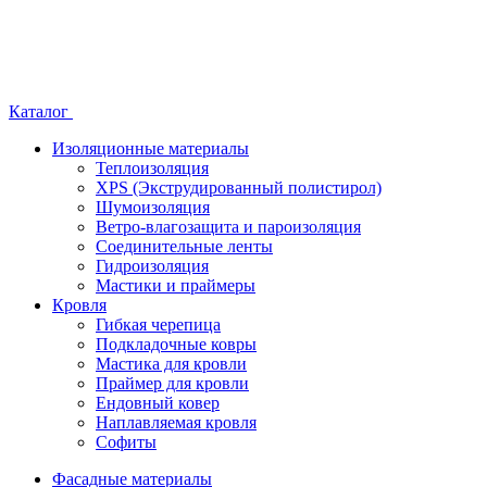
Каталог
Изоляционные материалы
Теплоизоляция
XPS (Экструдированный полистирол)
Шумоизоляция
Ветро-влагозащита и пароизоляция
Соединительные ленты
Гидроизоляция
Мастики и праймеры
Кровля
Гибкая черепица
Подкладочные ковры
Мастика для кровли
Праймер для кровли
Ендовный ковер
Наплавляемая кровля
Софиты
Фасадные материалы