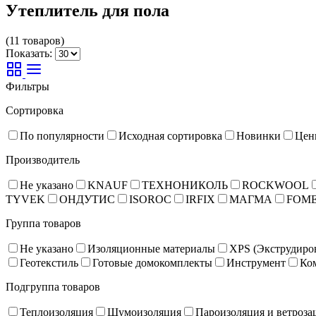
Утеплитель для пола
(11 товаров)
Показать:
Фильтры
Сортировка
По популярности
Исходная сортировка
Новинки
Цен
Производитель
Не указано
KNAUF
ТЕХНОНИКОЛЬ
ROCKWOOL
TYVEK
ОНДУТИС
ISOROC
IRFIX
МАГМА
FOM
Группа товаров
Не указано
Изоляционные материалы
XPS (Экструдиро
Геотекстиль
Готовые домокомплекты
Инструмент
Ко
Подгруппа товаров
Теплоизоляция
Шумоизоляция
Пароизоляция и ветроза