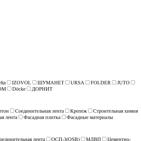
lta
IZOVOL
ШУМАНЕТ
URSA
FOLDER
JUTO
ОМ
Döcke
ДОРНИТ
ртон
Соединительная лента
Крепеж
Строительная химия
ая лента
Фасадная плитка
Фасадные материалы
оединительная лента
ОСП-3(OSB)
МДВП
Цементно-