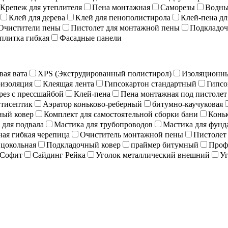
Крепеж для утеплителя
Пена монтажная
Саморезы
Водны
Клей для дерева
Клей для пенополистирола
Клей-пена дл
Очистители пены
Пистолет для монтажной пены
Подкладоч
плитка гибкая
Фасадные панели
вая вата
XPS (Экструдированный полистирол)
Изоляционны
изоляция
Клеящая лента
Гипсокартон стандартный
Гипсо
рез с прессшайбой
Клей-пена
Пена монтажная под пистолет
тисептик
Аэратор коньково-реберный
битумно-каучуковая
ный ковер
Комплект для самостоятельной сборки бани
Коньк
 для подвала
Мастика для трубопроводов
Мастика для фунд
ая гибкая черепица
Очиститель монтажной пены
Пистолет
 цокольная
Подкладочный ковер
праймер битумный
Проф
Софит
Сайдинг Рейка
Уголок металлический внешний
Уг