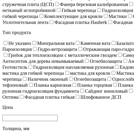
стружечная плита (ЦСП)
Фанера березовая калиброванная
нетканый иглопробивной
Гибкая черепица
Гидроизоляция
гибкой черепицы
Комплектующие для кровли
Мастики
Уплотнительная лента
Фасадная плитка Hauberk
Фасадная 
Тип продукта
Не указано
Минеральная вата
Каменная вата
Базальто
Пароизоляция
Гидро-ветрозащита
Отражающая паро-гидро
Грибок для теплоизоляции с металлическим гвоздем
Само
Антисептик для дерева невымываемый
Огнебиозащита
Ан
Геотекстиль
Гидроизоляция наплавляемая рулонная
Ендов
мастика для гибкой черепицы
мастика для кровли
Мастика
черепица
Наличник оконный
Огнебиозащита
Однослойн
тефлоновый
Планка карнизная
Планка торцевая
Планка
рулонная гидроизоляция фундамента
Сайдинг виниловый
Оптима
Фасадная плитка гибкая
Шлифованное ДСП
Цена
Толщина, мм