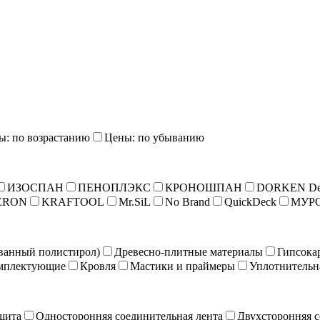
ы: по возрастанию
Цены: по убыванию
ИЗОСПАН
ПЕНОПЛЭКС
КРОНОШПАН
DORKEN De
ERON
KRAFTOOL
Mr.SiL
No Brand
QuickDeck
МУР
ванный полистирол)
Древесно-плитные материалы
Гипсока
мплектующие
Кровля
Мастики и праймеры
Уплотнительн
щита
Односторонняя соединительная лента
Двухсторонняя с