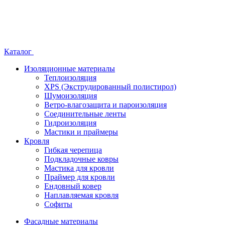
Каталог
Изоляционные материалы
Теплоизоляция
XPS (Экструдированный полистирол)
Шумоизоляция
Ветро-влагозащита и пароизоляция
Соединительные ленты
Гидроизоляция
Мастики и праймеры
Кровля
Гибкая черепица
Подкладочные ковры
Мастика для кровли
Праймер для кровли
Ендовный ковер
Наплавляемая кровля
Софиты
Фасадные материалы