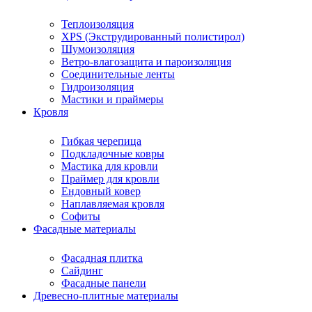
Теплоизоляция
XPS (Экструдированный полистирол)
Шумоизоляция
Ветро-влагозащита и пароизоляция
Соединительные ленты
Гидроизоляция
Мастики и праймеры
Кровля
Гибкая черепица
Подкладочные ковры
Мастика для кровли
Праймер для кровли
Ендовный ковер
Наплавляемая кровля
Софиты
Фасадные материалы
Фасадная плитка
Сайдинг
Фасадные панели
Древесно-плитные материалы