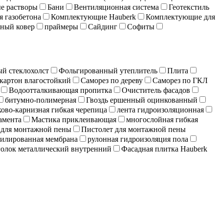
е растворы
Бани
Вентиляционная система
Геотекстиль
я газобетона
Комплектующие Hauberk
Комплектующие для
ный ковер
праймеры
Сайдинг
Софиты
й стеклохолст
Фольгированный утеплитель
Плита
картон влагостойкий
Саморез по дереву
Саморез по ГКЛ
Водоотталкивающая пропитка
Очиститель фасадов
битумно-полимерная
Гвоздь ершенный оцинкованный
ово-карнизная гибкая черепица
лента гидроизоляционная
амента
Мастика приклеивающая
многослойная гибкая
 для монтажной пены
Пистолет для монтажной пены
илированная мембрана
рулонная гидроизоляция пола
олок металлический внутренний
Фасадная плитка Hauberk