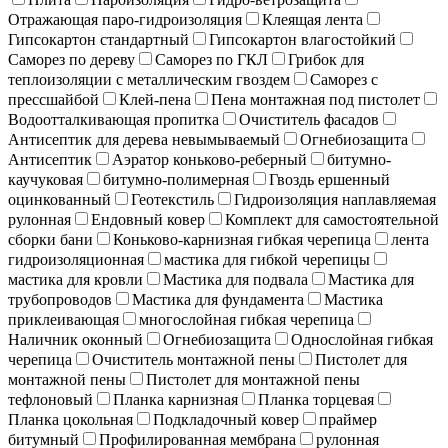
Отражающая паро-гидроизоляция
Клеящая лента
Гипсокартон стандартный
Гипсокартон влагостойкий
Саморез по дереву
Саморез по ГКЛ
Грибок для
теплоизоляции с металлическим гвоздем
Саморез с
прессшайбой
Клей-пена
Пена монтажная под пистолет
Водоотталкивающая пропитка
Очиститель фасадов
Антисептик для дерева невымываемый
Огнебиозащита
Антисептик
Аэратор коньково-реберный
битумно-
каучуковая
битумно-полимерная
Гвоздь ершенный
оцинкованный
Геотекстиль
Гидроизоляция наплавляемая
рулонная
Ендовный ковер
Комплект для самостоятельной
сборки бани
Коньково-карнизная гибкая черепица
лента
гидроизоляционная
мастика для гибкой черепицы
мастика для кровли
Мастика для подвала
Мастика для
трубопроводов
Мастика для фундамента
Мастика
приклеивающая
многослойная гибкая черепица
Наличник оконный
Огнебиозащита
Однослойная гибкая
черепица
Очиститель монтажной пены
Пистолет для
монтажной пены
Пистолет для монтажной пены
тефлоновый
Планка карнизная
Планка торцевая
Планка цокольная
Подкладочный ковер
праймер
битумный
Профилированная мембрана
рулонная