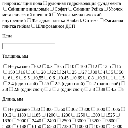
гидроизоляция пола
рулонная гидроизоляция фундамента
Сайдинг виниловый
Софит
Сайдинг Рейка
Уголок
металлический внешний
Уголок металлический
внутренний
Фасадная плитка Hauberk Оптима
Фасадная
плитка гибкая
Шлифованное ДСП
Цена
Толщина, мм
Не указано
0.2
0.3
0.5
10
100
12
12.5
15
150
16
18
20
22
24
25
27
30
4
5
50
6
9
9,5
0,55
0,6
0.45
0.69
0.8
0.9
1
1.5
2.4 (один слой)
2.5
2.5 (один слой)
2.7 (один слой)
2.8
2.8 (один слой)
3
3 (один слой)
3.8
38
4.2
8
Длина, мм
Не указано
30
300
360
362
800
1000
1006
1012
1180
1185
1200
1230
1250
1300
1525
1830
2000
2440
2490
2500
3000
3200
3600
5500
6148
6150
6560
7380
10000
10700
15000