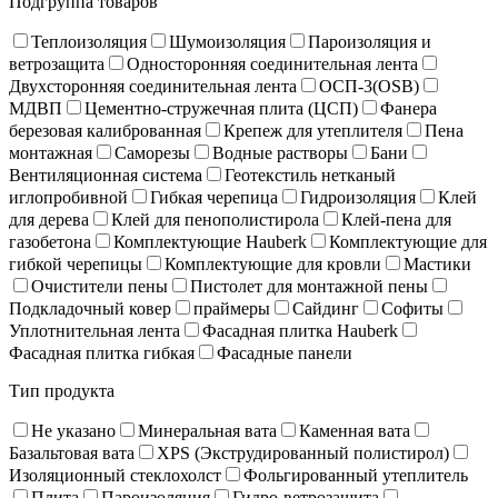
Подгруппа товаров
Теплоизоляция
Шумоизоляция
Пароизоляция и
ветрозащита
Односторонняя соединительная лента
Двухсторонняя соединительная лента
ОСП-3(OSB)
МДВП
Цементно-стружечная плита (ЦСП)
Фанера
березовая калиброванная
Крепеж для утеплителя
Пена
монтажная
Саморезы
Водные растворы
Бани
Вентиляционная система
Геотекстиль нетканый
иглопробивной
Гибкая черепица
Гидроизоляция
Клей
для дерева
Клей для пенополистирола
Клей-пена для
газобетона
Комплектующие Hauberk
Комплектующие для
гибкой черепицы
Комплектующие для кровли
Мастики
Очистители пены
Пистолет для монтажной пены
Подкладочный ковер
праймеры
Сайдинг
Софиты
Уплотнительная лента
Фасадная плитка Hauberk
Фасадная плитка гибкая
Фасадные панели
Тип продукта
Не указано
Минеральная вата
Каменная вата
Базальтовая вата
XPS (Экструдированный полистирол)
Изоляционный стеклохолст
Фольгированный утеплитель
Плита
Пароизоляция
Гидро-ветрозащита