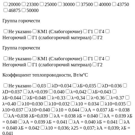
20000
23300
25000
30000
37500
40000
43750
46875
50000
Группа горючести
Не указано
KM1 (Слабогорючие)
Г1
Г4
Негорючий
Г1 (слабогорючий материал)
Г2
Группа горючести
Не указано
KM1 (Слабогорючие)
Г1
Г4
Негорючий
Г1 (слабогорючий материал)
Г2
Коэффициент теплопроводности, Вт/м°С
Не указано
0,03
λD=0.034
λБ=0,035
λD=0.036
λD=0.037
λA=0.039
0.040
λ=0,042
λБ=0.043
λБ=0.044
λБ=0.048
λ=0.33
λ=0,34
λ=0.36
λ=0.37
λ=0.40
λ10=0.030
λ10=0.032
λ10 = 0.034
λ10=0.035
λ10=0.037
λ10=0.040
λ10 = 0.044
λА = 0.037 λБ = 0.038
λА=0,038 λБ=0,039
λA = 0.038 λБ = 0.040
λА = 0.039 λБ
= 0.040
λА = 0.039 λБ = 0.041
λА = 0.040 λБ = 0.041
λА
= 0.040 λБ = 0.042
λ10 = 0,036; λ25 = 0,037; λА = 0,039; λБ =
0,041