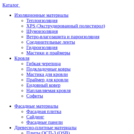
Каталог
Изоляционные материалы
Теплоизоляция
XPS (Экструдированный полистирол)
Шумоизоляция
Ветро-влагозащита и пароизоляция
Соединительные ленты
Гидроизоляция
Мастики и праймеры
Кровля
Гибкая черепица
Подкладочные ковры
Мастика для кровли
Праймер для кровли
Ендовный ковер
Наплавляемая кровля
Софиты
Фасадные материалы
Фасадная плитка
Сайдинг
Фасадные панели
Древесно-плитные материалы
Плиты ОСП-3 (OSB)