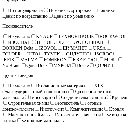
По популярности
Исходная сортировка
Новинки
Цены: по возрастанию
Цены: по убыванию
Производитель
Не указано
KNAUF
ТЕХНОНИКОЛЬ
ROCKWOOL
ИЗОСПАН
ПЕНОПЛЭКС
КРОНОШПАН
DORKEN Delta
IZOVOL
ШУМАНЕТ
URSA
FOLDER
JUTO
TYVEK
ОНДУТИС
ISOROC
IRFIX
МАГМА
FOMERON
KRAFTOOL
Mr.SiL
No Brand
QuickDeck
МУРОМ
Döcke
ДОРНИТ
Группа товаров
Не указано
Изоляционные материалы
XPS
(Экструдированный полистирол)
Древесно-плитные
материалы
Гипсокартон
Соединительная лента
Крепеж
Строительная химия
Геотекстиль
Готовые
домокомплекты
Инструмент
Комплектующие
Кровля
Мастики и праймеры
Уплотнительная лента
Фасадная
плитка
Фасадные материалы