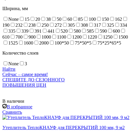
Ширина, мм
None
15
20
38
50
60
85
100
150
162
190
232
238
250
272
305
308
317
325
334
335
339
391
441
520
580
585
590
600
610
700
900
1000
1100
1200
1220
1250
1500
1525
1600
2000
100*50
75*50*5
75*25*65*5
Количество слоев
None
3
Найти
Сейчас – самое время!
СПЕШИТЕ ДО СЕЗОННОГО
ПОВЫШЕНИЯ ЦЕН
В наличии
В избранное
Сравнить
Утеплитель ТеплоКНАУФ для ПЕРЕКРЫТИЙ 100 мм, 9 м2